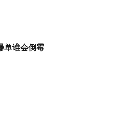
果爆单谁会倒霉