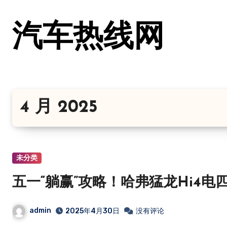
跳
转
汽车热线网
到
内
容
4 月 2025
未分类
五一“躺赢”攻略！哈弗猛龙Hi4
admin
2025年4月30日
没有评论