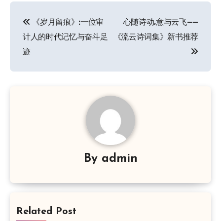
文
《岁月留痕》:一位审
心随诗动,意与云飞——
章
计人的时代记忆与奋斗足
《流云诗词集》新书推荐
导
迹
航
By
admin
Related Post