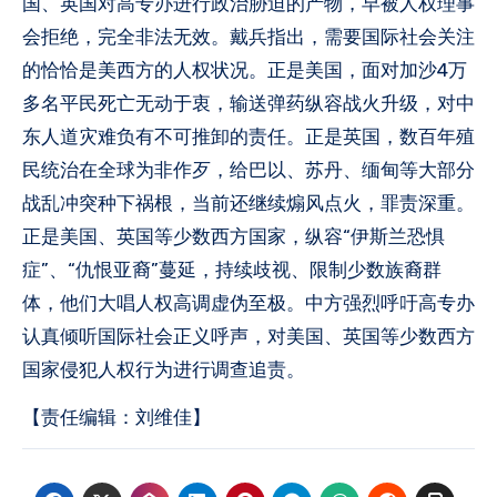
国、英国对高专办进行政治胁迫的产物，早被人权理事
会拒绝，完全非法无效。戴兵指出，需要国际社会关注
的恰恰是美西方的人权状况。正是美国，面对加沙4万
多名平民死亡无动于衷，输送弹药纵容战火升级，对中
东人道灾难负有不可推卸的责任。正是英国，数百年殖
民统治在全球为非作歹，给巴以、苏丹、缅甸等大部分
战乱冲突种下祸根，当前还继续煽风点火，罪责深重。
正是美国、英国等少数西方国家，纵容“伊斯兰恐惧
症”、“仇恨亚裔”蔓延，持续歧视、限制少数族裔群
体，他们大唱人权高调虚伪至极。中方强烈呼吁高专办
认真倾听国际社会正义呼声，对美国、英国等少数西方
国家侵犯人权行为进行调查追责。
【责任编辑：刘维佳】