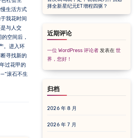
特色社会主
择全新星纪元ET增程四驱？
的慢生活方式
助于我花时间
还是与人交
近期评论
同的空间后，
产。进入环
一位 WordPress 评论者
发表在
世
不断寻找新的
界，您好！
，年过花甲的
—“滚石不生
归档
2026 年 8 月
2026 年 7 月