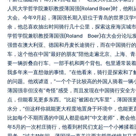
人民大学哲学院兼职教授薄国强(Roland Boer)
大会。今年9月起，薄国强长期入驻位于青岛的世界汉学中
余，他总喜欢抽出时间骑行几十公里，探索这座海滨城市
学哲学院兼职教授薄国强(Roland Boer)在大会分
强曾在澳大利亚、德国和丹麦长途骑行，而在中国骑行的
车，这个他在中国“最好的朋友”陪他走遍北京、上海、
要一辆折叠自行车、一部手机和两个背包。包里通常装着
我多年来一直想做的事情。”在他看来，骑行是探索和了
的问题。他戏谑道，“一个个子比较高的外国人骑着一辆
薄国强非但没有“奇怪”感受，而且发现在中国骑行安全
点，但能看见更多东西。”比起“被困在汽车里”，薄国
水分，“但这样你就能更大程度地置身于环境中，也能更
比如每个不期而遇的中国人都是临时“中文老师”，教会
年5月的一次村庄骑行，他看到村民们支起一个小摊揉着