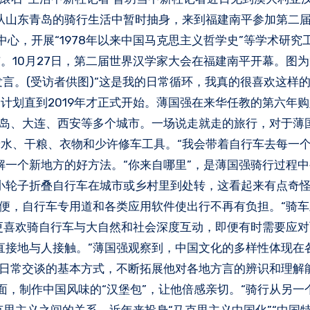
时，他刚从山东青岛的骑行生活中暂时抽身，来到福建南平参加第二
心，开展“1978年以来中国马克思主义哲学史”等学术研究
。10月27日，第二届世界汉学家大会在福建南平开幕。图
论坛发言。(受访者供图)“这是我的日常循环，我真的很喜欢这样
计划直到2019年才正式开始。薄国强在来华任教的第六年
青岛、大连、西安等多个城市。一场说走就走的旅行，对于薄
水、干粮、衣物和少许修车工具。“我会带着自行车去每一
解一个新地方的好方法。“你来自哪里”，是薄国强骑行过程
小轮子折叠自行车在城市或乡村里到处转，这看起来有点奇怪
方便，自行车专用道和各类应用软件使出行不再有负担。“骑
强更喜欢骑自行车与大自然和社会深度互动，即便有时需要应
直接地与人接触。”薄国强观察到，中国文化的多样性体现在
他日常交谈的基本方式，不断拓展他对各地方言的辨识和理解
面，制作中国风味的“汉堡包”，让他倍感亲切。“骑行从另一