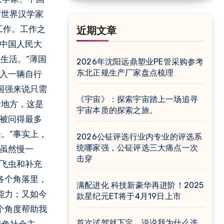
届世界汉学家
工作。工作之
近期文章
为中国人民大
的生活。”薄国
2026年沈阳远鼎塑业PE管采购参考
东北正规生产厂家盘点梳理
购入一辆自行
国强来说只需
《宇宙》：探索宇宙踏上一场追寻
个地方，这是
宇宙本质的探索之旅。
中被问得最多
。”事实上，
2026公钲评选行业内专业的评选系
统哪家强，公钲评选三大痛点一次
车虽然慢一
击穿
对飞虫和补充
各个角落里，
满配进化 科技新豪华再进阶！2025
能力；又如今
款星纪元ET将于4月19日上市
个角度帮助我
首次试驾就下定，说说我为什么选