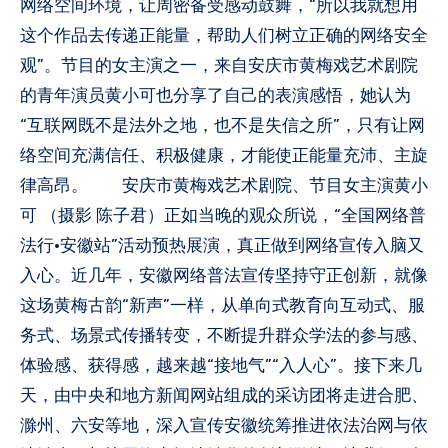
网络空间环境，让周密备受感动鼓舞，“所以我就想用
这个作品去传递正能量，帮助人们树立正确的网络安全
观”。节目的女主演之一，来自安庆市黄梅戏艺术剧院
的青年演员黄小可也分享了自己的表演感悟，她认为
“互联网既不是法外之地，也不是失信之所”，只有让网
络空间充满信任、积极健康，才能使正能量充沛、主旋
律高昂。 安庆市黄梅戏艺术剧院、节目女主演黄小
可 （摄影 陈子君）正如当晚的观众所说，“全国网络普
法行·安徽站”活动预热展演，真正做到网络宣传入脑又
入心。近几年，安徽网络普法宣传坚持守正创新，就像
这场黄梅古韵“新声”一样，从单向式教育向互动式、服
务式、场景式传播转变，不断提升群众学法的参与感、
体验感、获得感，越来越“接地气”“入人心”。接下来几
天，由中央和地方新闻网站组成的采访团将走进合肥、
滁州、六安等地，深入宣传安徽统筹推进依法治网与依