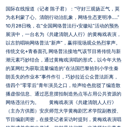
国际在线报道（记者 陈子君）：“守好三观扬正气，莫
为名利蒙了心。清朗行动治乱象，网络生态更明净……”
10月28日晚，在“全国网络普法行·安徽站”活动的预热
展演中，一台名为《共建清朗人人行》的黄梅戏表演，
以古韵唱响网络普法“新声”，赢得现场观众热烈掌声。
传统文化+青春面孔 网络普法接地气该节目将传统与新
潮元素巧妙结合，通过黄梅戏演唱的形式，以今年大热
的某网红为获取流量编造的“在法国巴黎拾到小学生秦
朗丢失的作业本”事件作引，巧妙拉近公众普法距离，
借四个“零零后”青年演员之口，绘声绘色批驳了编造散
播虚假信息、通过恶意摆拍制造热点等占用公共资源的
网络违法行为。 黄梅戏表演《共建清朗人人行》
（主办方供图）安庆师范大学黄梅剧艺术学院副教授、
节目编剧周密，在接受记者采访时提到，黄梅戏表演唱