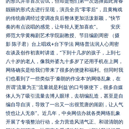
的形式并非首次尝试，但却是他们第一次选择如此青春
靓丽的形式去进行呈现，演员全员“零零后”，且黄梅戏
的传统曲调经过变调改良后整体更加活泼新颖，“快节
奏的有点说唱的感觉，让年轻人更加喜欢”。 安庆
师范大学黄梅剧艺术学院副教授、节目编剧周密 （摄
影 陈子君）台上唱戏+台下学法 网络普法润人心周密
在谈及创作初衷时讲道，“下到十几岁的孩子，上到七
八十岁的老人，像我外婆九十多岁了还用手机在上网，
网络确实是给我们带来了很多的便捷和福利。但同时我
们也看到了一些类似于‘秦朗的作业本’的网络乱象，在
所谓‘流量为王’‘流量就是利益’的口号驱使下，很多自媒
体人为了吸引流量去博人眼球，去胡编乱造，甚至是自
编自导自演，导致了一出又一出很荒唐的闹剧，让人气
愤也让人无奈”。近几年，中央网信办就各类网络乱象
开展了专项整治行动，全力营造风清气正、和谐清朗的