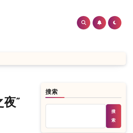
搜索
之夜”
搜
索