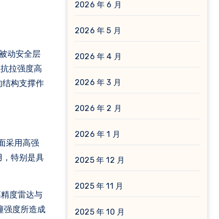
2026 年 6 月
2026 年 5 月
被动安全层
2026 年 4 月
柱抗拉强度高
2026 年 3 月
”的结构支撑作
2026 年 2 月
2026 年 1 月
面采用高强
用，特别是具
2025 年 12 月
2025 年 11 月
高精度雷达与
撞强度所造成
2025 年 10 月