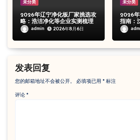
未分类
未分类
2026年辽宁净化板厂家挑选攻
202
略：浩洁净化等企业实测梳理
指南：
与避坑要点
测盘点
admin
adm
2026年8月6日
发表回复
您的邮箱地址不会被公开。
必填项已用
*
标注
评论
*