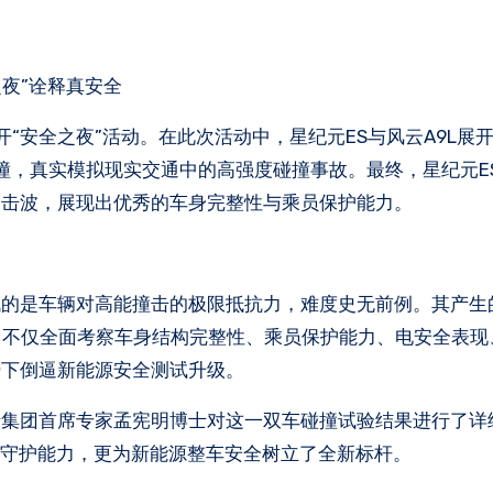
全之夜”诠释真安全
“安全之夜”活动。在此次活动中，星纪元ES与风云A9L展开
碰撞，真实模拟现实交通中的高强度碰撞事故。最终，星纪元ES
冲击波，展现出优秀的车身完整性与乘员保护能力。
战的是车辆对高能撞击的极限抵抗力，难度史无前例。其产生
2.88倍。不仅全面考察车身结构完整性、乘员保护能力、电安全表
势下倒逼新能源安全测试升级。
瑞集团首席专家孟宪明博士对这一双车碰撞试验结果进行了详
位守护能力，更为新能源整车安全树立了全新标杆。