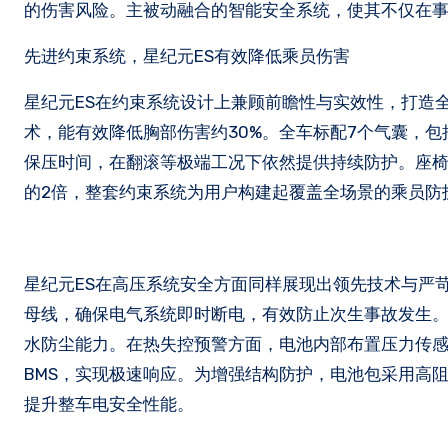
的伤害风险。主被动融合的智能安全系统，使其不仅在
先进约束系统，星纪元ES有效降低乘员伤害
星纪元ES在约束系统设计上兼顾前瞻性与实效性，打造
术，能有效降低胸部伤害约30%。全车标配7个气囊，包
保压时间，在翻滚等极端工况下依然提供持续防护。座
的2倍，整套约束系统为用户构建起覆盖全场景的乘员防
星纪元ES在高压系统安全方面同样展现出领先技术与严
母线，确保电气系统即时断电，有效防止次生事故发生。
水防尘能力。在热失控预警方面，电池内部布置压力传感
BMS，实现极速响应。为增强结构防护，电池包采用高阻燃
提升整车电安全性能。