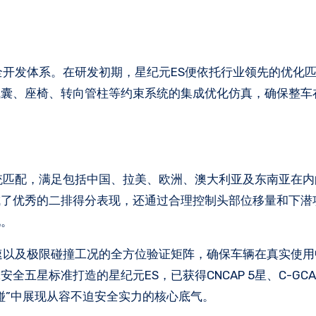
全开发体系。在研发初期，星纪元ES便依托行业领先的优化
气囊、座椅、转向管柱等约束系统的集成优化仿真，确保整车
统匹配，满足包括中国、拉美、欧洲、澳大利亚及东南亚在内的
成了优秀的二排得分表现，还通过合理控制头部位移量和下潜
现。
速以及极限碰撞工况的全方位验证矩阵，确保车辆在真实使用
星标准打造的星纪元ES，已获得CNCAP 5星、C-GCAP
碰”中展现从容不迫安全实力的核心底气。