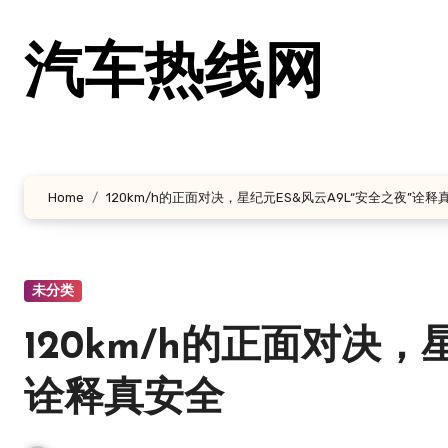
跳
转
汽车热线网
到
内
容
Home
120km/h的正面对决，星纪元ES&风云A9L“安全之夜”诠释
未分类
120km/h的正面对决，
诠释真安全