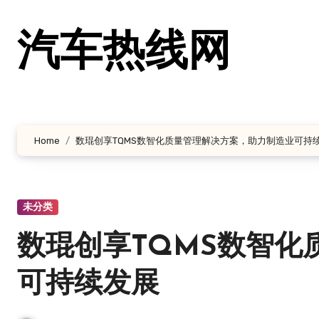
跳
转
汽车热线网
到
内
容
Home
数琨创享TQMS数智化质量管理解决方案，助力制造业可持
未分类
数琨创享TQMS数智化
可持续发展