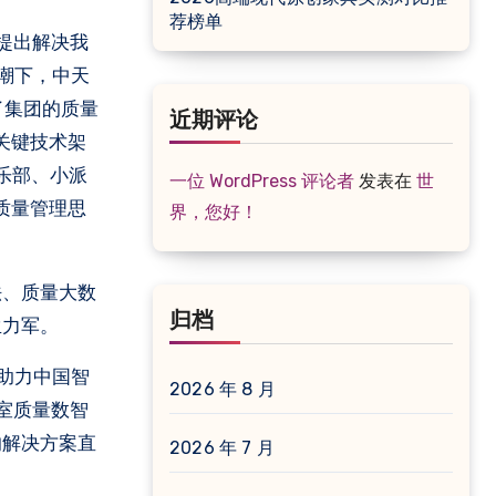
荐榜单
提出解决我
潮下，中天
了集团的质量
近期评论
关键技术架
乐部、小派
一位 WordPress 评论者
发表在
世
是质量管理思
界，您好！
法、质量大数
归档
生力军。
助力中国智
2026 年 8 月
室质量数智
的解决方案直
2026 年 7 月