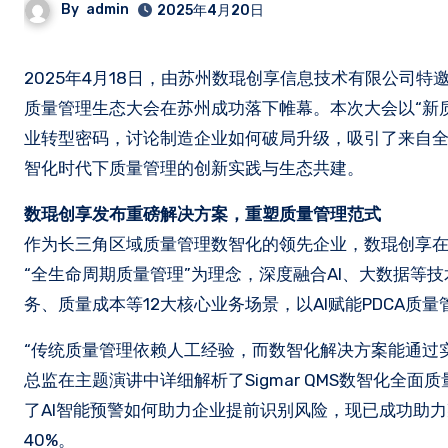
By
admin
2025年4月20日
2025年4月18日，由苏州数琨创享信息技术有限公司特邀中国计量大学、中国质量俱乐部举办的“向新・向实・向强”制造业 TQM
质量管理生态大会在苏州成功落下帷幕。本次大会以“新质
业转型密码，讨论制造企业如何破局升级，吸引了来自全国 
智化时代下质量管理的创新实践与生态共建。
数琨创享发布重磅解决方案，重塑质量管理范式
作为长三角区域质量管理数智化的领先企业，数琨创享在论
“全生命周期质量管理”为理念，深度融合AI、大数据
务、质量成本等12大核心业务场景，以AI赋能PDCA
“传统质量管理依赖人工经验，而数智化解决方案能通过
总监在主题演讲中详细解析了Sigmar QMS数智化
了AI智能预警如何助力企业提前识别风险，现已成功助力
40%。