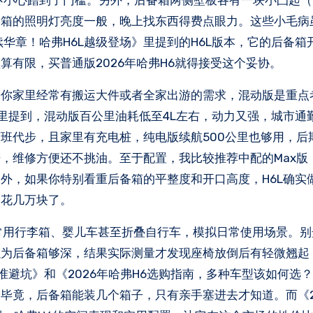
不小心蹭到了门槛。另外，后备箱两侧壁板各有一块小凸起
备箱的照明灯亮度一般，晚上找东西得费点眼力。这些小毛病
华章！哈弗H6L越级登场》里提到的H6L版本，它的后备箱
有限，买普通版2026年哈弗H6就得接受这个妥协。
果你家里经常有搬运大件或者全家出游的需求，混动版是重点
》里提到，混动版百公里油耗低至4L左右，动力又强，城市通
班代步，且家里有充电桩，纯电版续航500公里也够用，后
，维修方便还不挑油。至于配置，我比较推荐中配的Max版
外，如果你特别看重后备箱的平整度和开口高度，H6L确实
多花几万块了。
常用行李箱、婴儿车甚至折叠自行车，模拟日常使用场景。别
以为后备箱够深，结果实际测量才发现座椅放倒后有轻微翘起
准避坑》和《2026年哈弗H6选购指南，多种车型该如何选
毕竟，后备箱能装几个箱子，只有亲手塞进去才知道。而《2