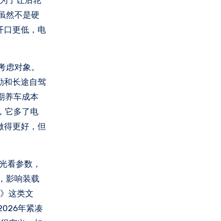
（为了让后轮
虽然不是硬
开口更低，电
考虑对象。
勤和长途自驾
期养车成本
，它多了电
做得更好，但
光看参数，
，影响装载
？》这类文
026年紧凑