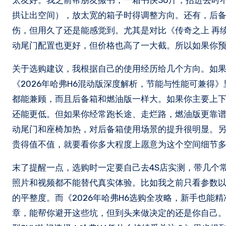
太友好。我之前帮朋友搬书，一箱书快30斤，抬进去时
拱让出空间），放太宽的箱子时得调整方向。还有，后
伤，但用久了还是能感觉到。尤其是对比《传奇之上 再续
动尾门配置也更好，但价格也高了一大截。所以如果你预算
关于选购建议，我根据自己的使用经历给几个方向。如
《2026年哈弗H6混动版深度解析，节能与性能可兼得
都能兼顾，而且后备箱和燃油版一样大。如果你主要上下
还能更低。但如果你经常跑长途、走烂路，燃油版更靠谱
动尾门和座椅加热，对后备箱使用场景的提升很明显。另
贵得值不值，就要看你多大程度上愿意为这个空间细节
末了提醒一点，选购时一定要自己去4S店实测，带几个
照片和视频都不能替代真实体验。比如我之前只看参数
的平整度。而《2026年哈弗H6选购全攻略，新手也能精
章，能帮你避开这些坑，但到头来做决定的还是你自己。