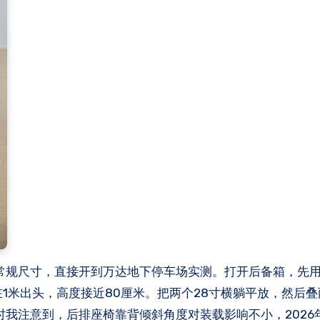
是常规尺寸，直接开到万达地下停车场实测。打开后备箱，先
1米出头，高度接近80厘米。把两个28寸横躺平放，然后
时我注意到，后排座椅靠背倾斜角度对装载影响不小，2026