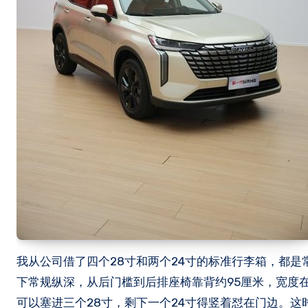
我从公司借了四个28寸和两个24寸的标准行李箱，都
下常规纵深，从后门槛到后排座椅靠背约95厘米，宽度在
可以塞进三个28寸，剩下一个24寸得竖着怼在门边。这