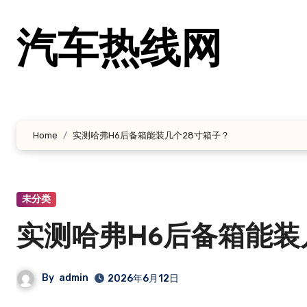
跳
转
汽车热线网
到
内
容
Home
实测哈弗H6后备箱能装几个28寸箱子？
未分类
实测哈弗H6后备箱能装
By
admin
2026年6月12日