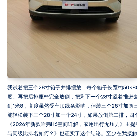
我试着把三个28寸箱子并排摆放，每个箱子长宽约50×
度。再把后排座椅完全放倒，把剩下一个28寸竖着推进
到1米8，高度虽然受车顶线条影响，但装三个28寸加两
能轻松装下三个28寸加一个24寸，如果放倒第二排，四
《2026年新款哈弗H6空间详解，家用出行无压力》里提
与同级比排名如何？》也证实了这个结论。至少在我接触