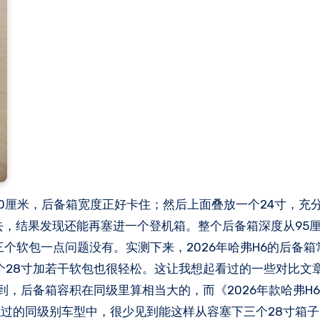
80厘米，后备箱宽度正好卡住；然后上面叠放一个24寸，充
去，结果发现还能再塞进一个登机箱。整个后备箱深度从95
三个软包一点问题没有。实测下来，2026年哈弗H6的后备箱
个28寸加若干软包也很轻松。这让我想起看过的一些对比文
到，后备箱容积在同级里算相当大的，而《2026年款哈弗H
过的同级别车型中，很少见到能这样从容塞下三个28寸箱子