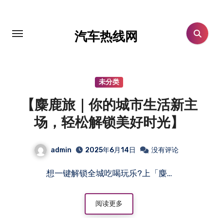
跳
转
到
汽车热线网
内
容
未分类
【麋鹿旅｜你的城市生活新主
场，轻松解锁美好时光】
admin
2025年6月14日
没有评论
想一键解锁全城吃喝玩乐?上「麋…
阅读更多